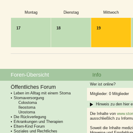
Montag
Dienstag
Mittwoch
17
18
19
Foren-Übersicht
Info
Wer ist online?
Öffentliches Forum
Leben im Alltag mit einem Stoma
Mitglieder: 0 Mitglieder
Stomaversorgung
Colostoma
Hinweis zu den hier e
Ileostoma
Urostoma
Die Inhalte von
www.stom
Die Rückverlegung
ausschließlich zu Infor
Erkrankungen und Therapien
Eltern-Kind Forum
Soweit die Inhalte mediz
Soziales und Rechtliches
Hinweise und Empfehlung