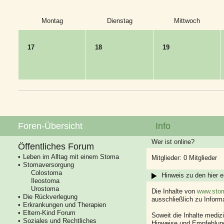
Montag
Dienstag
Mittwoch
17
18
19
Foren-Übersicht
Info
Wer ist online?
Öffentliches Forum
Leben im Alltag mit einem Stoma
Mitglieder: 0 Mitglieder
Stomaversorgung
Colostoma
Hinweis zu den hier e
Ileostoma
Urostoma
Die Inhalte von
www.stom
Die Rückverlegung
ausschließlich zu Infor
Erkrankungen und Therapien
Eltern-Kind Forum
Soweit die Inhalte mediz
Soziales und Rechtliches
Hinweise und Empfehlung