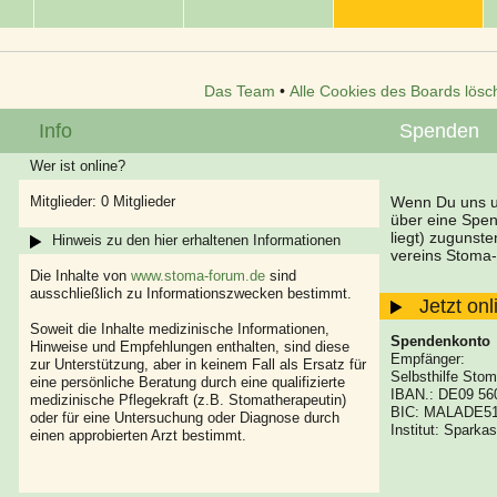
Das Team
•
Alle Cookies des Boards lösc
Info
Spenden
Wer ist online?
Mitglieder: 0 Mitglieder
Wenn Du uns un
über eine Spe
liegt) zugunst
Hinweis zu den hier erhaltenen Informationen
vereins Stoma-
Die Inhalte von
www.stoma-forum.de
sind
ausschließlich zu Informationszwecken bestimmt.
Jetzt on
Soweit die Inhalte medizinische Informationen,
Spendenkonto
Hinweise und Empfehlungen enthalten, sind diese
Empfänger:
zur Unterstützung, aber in keinem Fall als Ersatz für
Selbsthilfe Stom
eine persönliche Beratung durch eine qualifizierte
IBAN.: DE09 56
medizinische Pflegekraft (z.B. Stomatherapeutin)
BIC: MALADE5
oder für eine Untersuchung oder Diagnose durch
Institut: Spark
einen approbierten Arzt bestimmt.