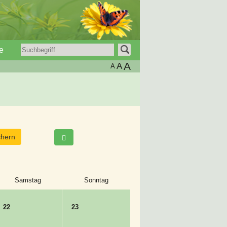
e
A
A
A
Samstag
Sonntag
22
23