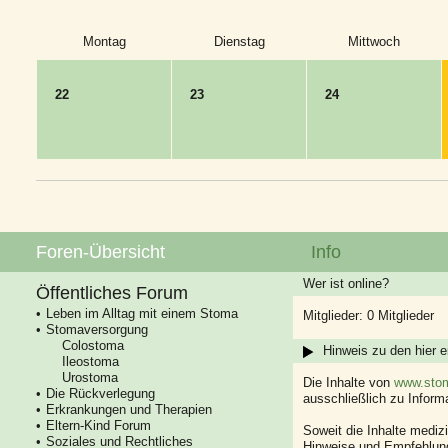
Montag
Dienstag
Mittwoch
22
23
24
Foren-Übersicht
Info
Wer ist online?
Öffentliches Forum
Leben im Alltag mit einem Stoma
Mitglieder: 0 Mitglieder
Stomaversorgung
Colostoma
Hinweis zu den hier e
Ileostoma
Urostoma
Die Inhalte von
www.stom
Die Rückverlegung
ausschließlich zu Infor
Erkrankungen und Therapien
Eltern-Kind Forum
Soweit die Inhalte mediz
Soziales und Rechtliches
Hinweise und Empfehlung