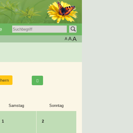
e
A
A
A
Samstag
Sonntag
1
2