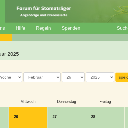
uns
Hilfe
Regeln
Spenden
Such
uar 2025
Mittwoch
Donnerstag
Freitag
26
27
28