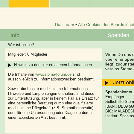
Das Team
•
Alle Cookies des Boards lösc
Info
Spenden
Wer ist online?
Mitglieder: 0 Mitglieder
Wenn Du uns un
über eine Spe
liegt) zugunst
Hinweis zu den hier erhaltenen Informationen
vereins Stoma-
Die Inhalte von
www.stoma-forum.de
sind
ausschließlich zu Informationszwecken bestimmt.
Jetzt on
Soweit die Inhalte medizinische Informationen,
Spendenkonto
Hinweise und Empfehlungen enthalten, sind diese
Empfänger:
zur Unterstützung, aber in keinem Fall als Ersatz für
Selbsthilfe Stom
eine persönliche Beratung durch eine qualifizierte
IBAN.: DE09 56
medizinische Pflegekraft (z.B. Stomatherapeutin)
BIC: MALADE5
oder für eine Untersuchung oder Diagnose durch
Institut: Spark
einen approbierten Arzt bestimmt.