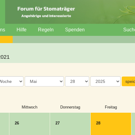
uns
Hilfe
Regeln
Spenden
Such
2021
Mittwoch
Donnerstag
Freitag
26
27
28