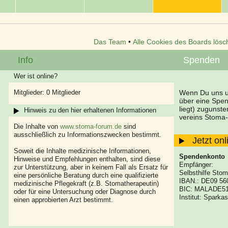
Das Team
•
Alle Cookies des Boards lösc
Info
Spenden
Wer ist online?
Mitglieder: 0 Mitglieder
Wenn Du uns un
über eine Spe
liegt) zugunst
Hinweis zu den hier erhaltenen Informationen
vereins Stoma-
Die Inhalte von
www.stoma-forum.de
sind
ausschließlich zu Informationszwecken bestimmt.
Jetzt on
Soweit die Inhalte medizinische Informationen,
Spendenkonto
Hinweise und Empfehlungen enthalten, sind diese
Empfänger:
zur Unterstützung, aber in keinem Fall als Ersatz für
Selbsthilfe Stom
eine persönliche Beratung durch eine qualifizierte
IBAN.: DE09 56
medizinische Pflegekraft (z.B. Stomatherapeutin)
BIC: MALADE5
oder für eine Untersuchung oder Diagnose durch
Institut: Spark
einen approbierten Arzt bestimmt.