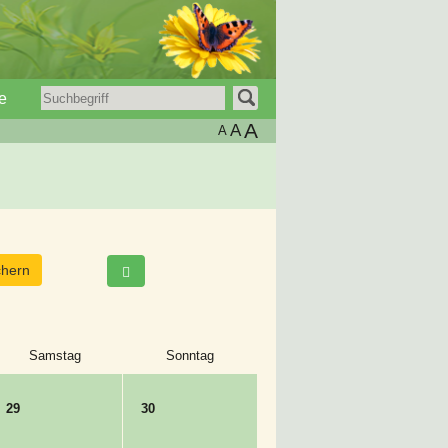
e
A
A
A
Samstag
Sonntag
29
30