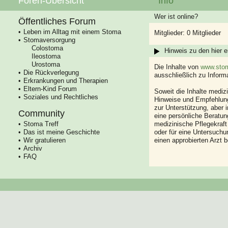
Foren-Übersicht
Info
Wer ist online?
Öffentliches Forum
Leben im Alltag mit einem Stoma
Mitglieder: 0 Mitglieder
Stomaversorgung
Colostoma
Hinweis zu den hier e
Ileostoma
Urostoma
Die Inhalte von
www.stom
Die Rückverlegung
ausschließlich zu Infor
Erkrankungen und Therapien
Eltern-Kind Forum
Soweit die Inhalte mediz
Soziales und Rechtliches
Hinweise und Empfehlung
zur Unterstützung, aber i
Community
eine persönliche Beratung
Stoma Treff
medizinische Pflegekraft
Das ist meine Geschichte
oder für eine Untersuch
Wir gratulieren
einen approbierten Arzt 
Archiv
FAQ