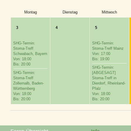
Montag
Dienstag
Mittwoch
3
4
5
SHG-Termin:
SHG-Termin:
Stoma-Treff
Stoma-Treff Mainz
Schwabach, Bayern
Von: 17:00
Von: 18:00
Bis: 19:00
Bis: 20:00
SHG-Termin:
SHG-Termin:
[ABGESAGT]
Stoma-Treff
Stoma-Treff in
Zollernalb, Baden-
Dierdorf, Rheinland-
Württemberg
Pfalz
Von: 18:00
Von: 18:00
Bis: 20:00
Bis: 20:00