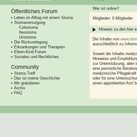
Wer ist online?
Öffentliches Forum
Leben im Alltag mit einem Stoma
Mitglieder: 0 Mitglieder
Stomaversorgung
Colostoma
Hinweis zu den hier e
Ileostoma
Urostoma
Die Inhalte von
www.stom
Die Rückverlegung
ausschließlich zu Infor
Erkrankungen und Therapien
Eltern-Kind Forum
Soweit die Inhalte mediz
Soziales und Rechtliches
Hinweise und Empfehlung
zur Unterstützung, aber i
Community
eine persönliche Beratung
Stoma Treff
medizinische Pflegekraft
Das ist meine Geschichte
oder für eine Untersuch
Wir gratulieren
einen approbierten Arzt 
Archiv
FAQ