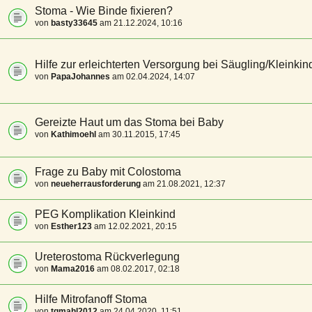
Stoma - Wie Binde fixieren?
von
basty33645
am 21.12.2024, 10:16
Hilfe zur erleichterten Versorgung bei Säugling/Kleinkin
von
PapaJohannes
am 02.04.2024, 14:07
Gereizte Haut um das Stoma bei Baby
von
Kathimoehl
am 30.11.2015, 17:45
Frage zu Baby mit Colostoma
von
neueherrausforderung
am 21.08.2021, 12:37
PEG Komplikation Kleinkind
von
Esther123
am 12.02.2021, 20:15
Ureterostoma Rückverlegung
von
Mama2016
am 08.02.2017, 02:18
Hilfe Mitrofanoff Stoma
von
tgmahl2012
am 24.04.2020, 11:51