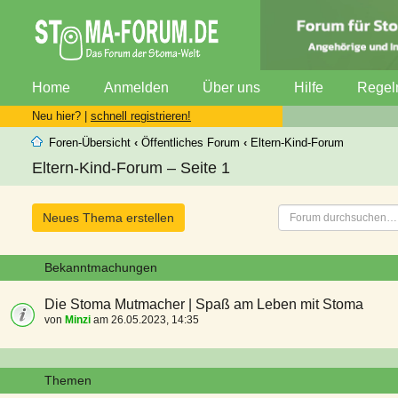
Home
Anmelden
Über uns
Hilfe
Regel
Neu hier? |
schnell registrieren!
Foren-Übersicht
‹
Öffentliches Forum
‹
Eltern-Kind-Forum
Eltern-Kind-Forum – Seite 1
Neues Thema erstellen
Bekanntmachungen
Die Stoma Mutmacher | Spaß am Leben mit Stoma
von
Minzi
am 26.05.2023, 14:35
Themen