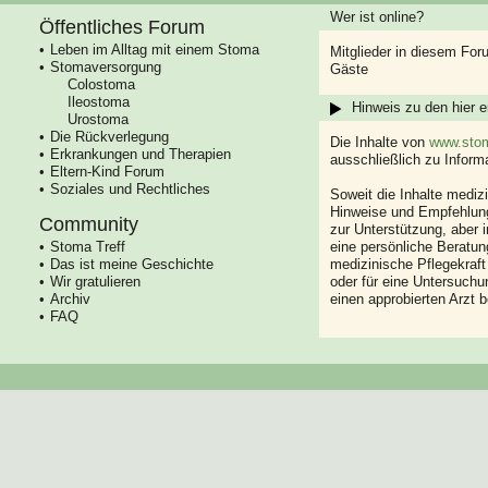
Wer ist online?
Öffentliches Forum
Leben im Alltag mit einem Stoma
Mitglieder in diesem For
Stomaversorgung
Gäste
Colostoma
Ileostoma
Hinweis zu den hier e
Urostoma
Die Rückverlegung
Die Inhalte von
www.stom
Erkrankungen und Therapien
ausschließlich zu Infor
Eltern-Kind Forum
Soziales und Rechtliches
Soweit die Inhalte mediz
Hinweise und Empfehlung
Community
zur Unterstützung, aber i
Stoma Treff
eine persönliche Beratung
Das ist meine Geschichte
medizinische Pflegekraft
Wir gratulieren
oder für eine Untersuch
Archiv
einen approbierten Arzt 
FAQ