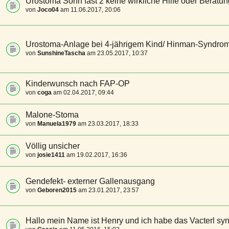
Urostoma Sohn fast 2 keine wirkliche Hilfe oder Beratun
von
Joco04
am 11.06.2017, 20:06
Urostoma-Anlage bei 4-jährigem Kind/ Hinman-Syndro
von
SunshineTascha
am 23.05.2017, 10:37
Kinderwunsch nach FAP-OP
von
coga
am 02.04.2017, 09:44
Malone-Stoma
von
Manuela1979
am 23.03.2017, 18:33
Völlig unsicher
von
josie1411
am 19.02.2017, 16:36
Gendefekt- externer Gallenausgang
von
Geboren2015
am 23.01.2017, 23:57
Hallo mein Name ist Henry und ich habe das Vacterl sy