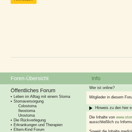
Foren-Übersicht
Info
Wer ist online?
Öffentliches Forum
Leben im Alltag mit einem Stoma
Mitglieder in diesem For
Stomaversorgung
Colostoma
Hinweis zu den hier e
Ileostoma
Urostoma
Die Inhalte von
www.stom
Die Rückverlegung
ausschließlich zu Infor
Erkrankungen und Therapien
Eltern-Kind Forum
Soweit die Inhalte mediz