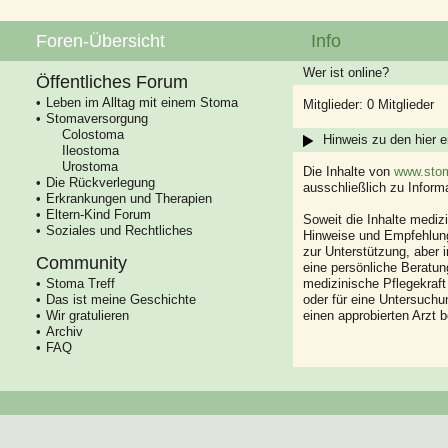
Foren-Übersicht
Info
Wer ist online?
Öffentliches Forum
Leben im Alltag mit einem Stoma
Mitglieder: 0 Mitglieder
Stomaversorgung
Colostoma
Hinweis zu den hier e
Ileostoma
Urostoma
Die Inhalte von
www.stom
Die Rückverlegung
ausschließlich zu Infor
Erkrankungen und Therapien
Eltern-Kind Forum
Soweit die Inhalte mediz
Soziales und Rechtliches
Hinweise und Empfehlung
zur Unterstützung, aber i
Community
eine persönliche Beratung
Stoma Treff
medizinische Pflegekraft
Das ist meine Geschichte
oder für eine Untersuch
Wir gratulieren
einen approbierten Arzt 
Archiv
FAQ