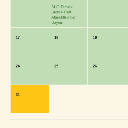
SHG-Termin:
Stoma-Treff
Altmühlfranken,
Bayern
17
18
19
24
25
26
31