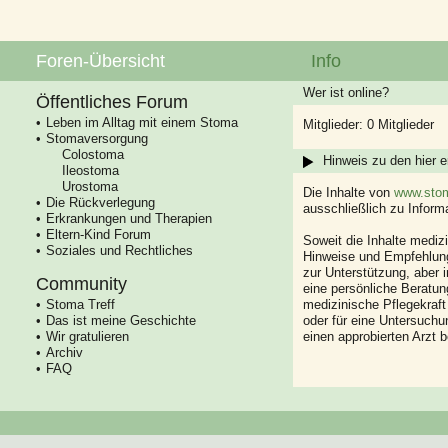
Foren-Übersicht
Info
Wer ist online?
Öffentliches Forum
Leben im Alltag mit einem Stoma
Mitglieder: 0 Mitglieder
Stomaversorgung
Colostoma
Hinweis zu den hier e
Ileostoma
Urostoma
Die Inhalte von
www.stom
Die Rückverlegung
ausschließlich zu Infor
Erkrankungen und Therapien
Eltern-Kind Forum
Soweit die Inhalte mediz
Soziales und Rechtliches
Hinweise und Empfehlung
zur Unterstützung, aber i
Community
eine persönliche Beratung
Stoma Treff
medizinische Pflegekraft
Das ist meine Geschichte
oder für eine Untersuch
Wir gratulieren
einen approbierten Arzt 
Archiv
FAQ